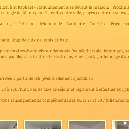
illon à St Raphaël - Stationnement aisé devant la maison. Proximité
iangle de 10 mn pour Estérel, centre ville, plages centre ou sauvages
ve linge - Petit four - Micro-onde – Bouilloire – Cafetière – Frigo et 
e bain, linge de cuisine, tapis de bain.
mplémentaires éventuels sur demande
(balnéothérapie, hammam, sa
oë, paddle, vélo, trottinette électrique, zone sport, gardiennage d’an
arrivée à partir de 18h (éventuellement ajustable).
 50 à 80€ /nuit. Pas de taxe de séjour et règlement à effectuer sur pl
ur tous renseignements complémentaires
06.83.27.34.50
/
julien.maix