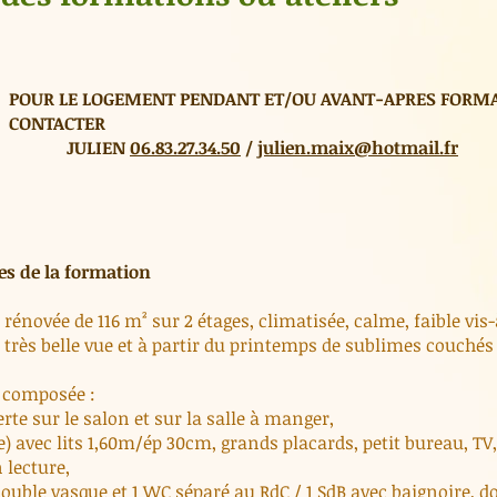
POUR LE LOGEMENT PENDANT ET/OU AVANT-APRES FORM
CO
NTACTER
J
ULIEN
06.83.27.34.50
/
julien.maix@hotmail.fr
es de la formation
rénovée de 116 m² sur 2 étages, climatisée, calme, faible vis-à
très belle vue et à partir du printemps de sublimes couchés d
t composée :
erte sur le salon et sur la salle à manger,
) avec lits 1,60m/ép 30cm, grands placards, petit bureau, TV,
 lecture,
 double vasque et 1 WC séparé au RdC / 1 SdB avec baignoire, d