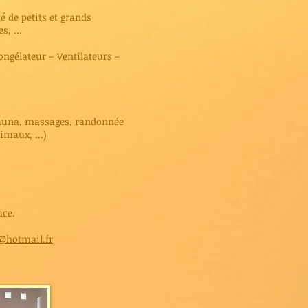
 de petits et grands
, ...
congélateur – Ventilateurs –
una, massages, randonnée
imaux, ...)
ace.
@hotmail.fr